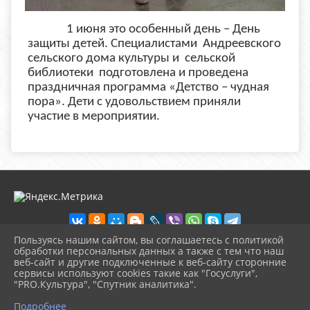
1 июня это особенный день – День
защиты детей. Специалистами Андреевского
сельского дома культуры и сельской
библиотеки подготовлена и проведена
праздничная программа «Детство – чудная
пора». Дети с удовольствием приняли
участие в мероприятии.
Пользуясь нашим сайтом, вы соглашаетесь с политикой
обработки персональных данных а также с тем что наш
веб-сайт и другие подключенные к веб-сайту сторонние
2026 г. boikoponura-lib.kultura23.ru
сервисы используют cookies такие как "Госуслуги",
Вход
"PRO.Культура", "Спутник аналитика".
Карта сайта
^
Политика обработки персональных данных
Подробнее