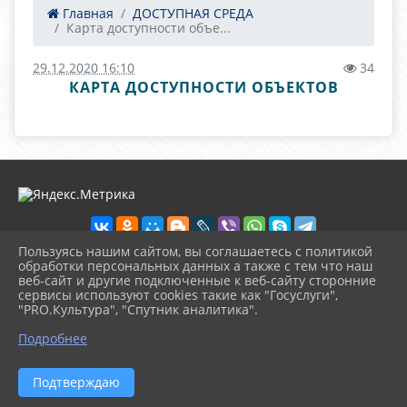
Главная
ДОСТУПНАЯ СРЕДА
Карта доступности объе...
29.12.2020 16:10
34
КАРТА ДОСТУПНОСТИ ОБЪЕКТОВ
Пользуясь нашим сайтом, вы соглашаетесь с политикой
обработки персональных данных а также с тем что наш
веб-сайт и другие подключенные к веб-сайту сторонние
2026 г. boikoponura-lib.kultura23.ru
сервисы используют cookies такие как "Госуслуги",
Вход
"PRO.Культура", "Спутник аналитика".
Карта сайта
^
Политика обработки персональных данных
Подробнее
Сделано на KubCMS
Разработка и поддержка
Подтверждаю