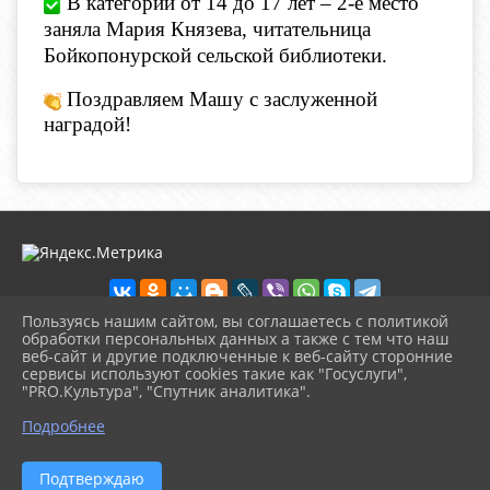
В категории от 14 до 17 лет – 2-е место
заняла Мария Князева, читательница
Бойкопонурской сельской библиотеки.
Поздравляем Машу с заслуженной
наградой!
Пользуясь нашим сайтом, вы соглашаетесь с политикой
обработки персональных данных а также с тем что наш
веб-сайт и другие подключенные к веб-сайту сторонние
2026 г. boikoponura-lib.kultura23.ru
сервисы используют cookies такие как "Госуслуги",
Вход
"PRO.Культура", "Спутник аналитика".
Карта сайта
^
Политика обработки персональных данных
Подробнее
Сделано на KubCMS
Разработка и поддержка
Подтверждаю