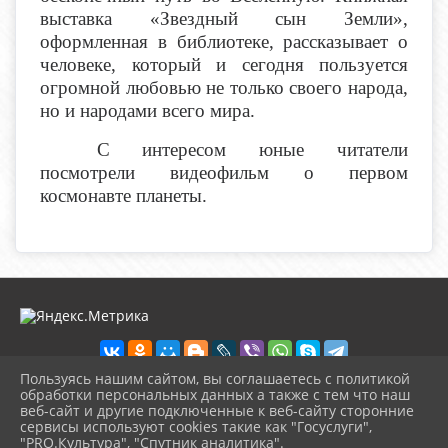
выставка «Звездный сын Земли»,
оформленная в библиотеке, рассказывает о
человеке, который и сегодня пользуется
огромной любовью не только своего народа,
но и народами всего мира.
С интересом юные читатели
посмотрели видеофильм о первом
космонавте планеты.
Пользуясь нашим сайтом, вы соглашаетесь с политикой
обработки персональных данных а также с тем что наш
веб-сайт и другие подключенные к веб-сайту сторонние
2026 г. boikoponura-lib.kultura23.ru
сервисы используют cookies такие как "Госуслуги",
Вход
"PRO.Культура", "Спутник аналитика".