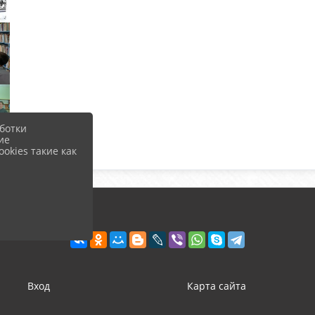
ботки
ие
okies такие как
Вход
Карта сайта