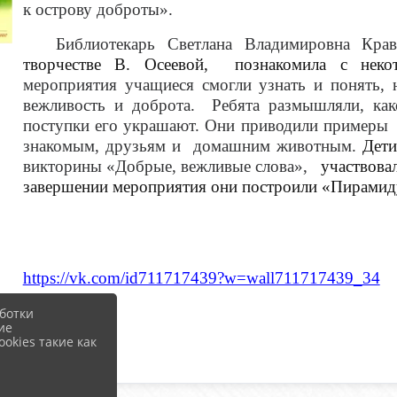
к острову доброты».
Библиотекарь Светлана Владимировна К
творчестве В. Осеевой, познакомила с неко
мероприятия учащиеся смогли узнать и понять,
вежливость и доброта.
Ребята размышляли, как
поступки его украшают. Они приводили примеры
знакомым, друзьям и домашним животным.
Дети
викторины «Добрые, вежливые слова»,
участвовали
завершении мероприятия они построили «Пирамид
https://vk.com/id711717439?w=wall711717439_34
ботки
ие
okies такие как