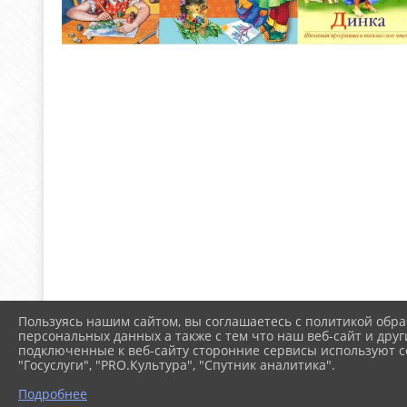
Пользуясь нашим сайтом, вы соглашаетесь с политикой обра
персональных данных а также с тем что наш веб-сайт и друг
подключенные к веб-сайту сторонние сервисы используют co
"Госуслуги", "PRO.Культура", "Спутник аналитика".
Подробнее